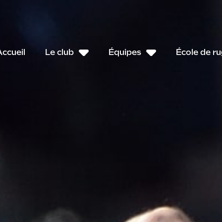
Accueil
Le club
Équipes
École de r