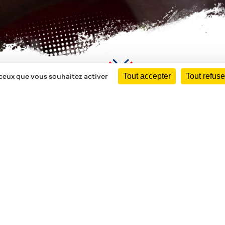
 ceux que vous souhaitez activer
Tout accepter
Tout refuse
LLAC
oid mais les enfants ont respecté les consignes données mercr
on niveau, Pays Médoc, Saint Médard, RCBA.