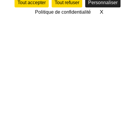
Tout accepter
Tout refuser
Personnaliser
X
Masquer le 
Politique de confidentialité
STAGE PAQUES
ANNULÉ
【
】
IMPORTANT
Nous vous avions indiqué dernièrement que
l’école de rugby organisait un
STAGE VACANCE
RUGBY/ MULTISPORTS du 19 au 23 avril 2021.
Suite aux dernières directives sanitaires du
gouvernement; uniquement les activités
physiques individuelle en extérieur sont