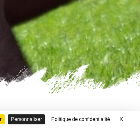
X
Masque
r
Personnaliser
Politique de confidentialité