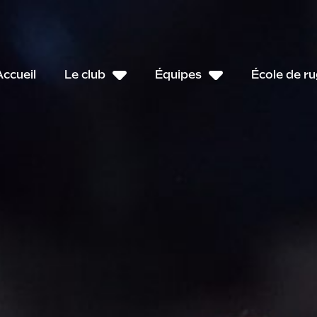
Accueil
Le club
Équipes
École de r