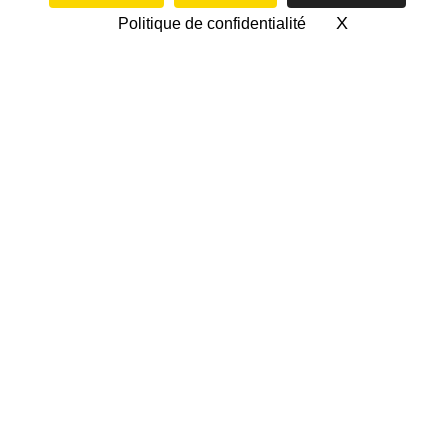
X
Masquer le 
Politique de confidentialité
1/8E DE FINALE SUD-
OUEST CADETS A –
SAMEDI 18 AVRIL À
ROBERT BRETTES,
15H30