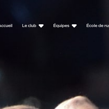
Accueil
Le club
Équipes
École de r