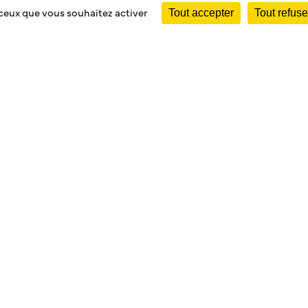
 ceux que vous souhaitez activer
Tout accepter
Tout refuse
, UNE NOUVELLE ÉT
ble une nouvelle page dans l’histoire de notre club
jourd’hui la nouvelle identité de notre club. Comme chaque éq
e nous vous présentons notre tout nouveau logo.
carne notre identité renouvelée et représente les valeurs du 
 modernisées