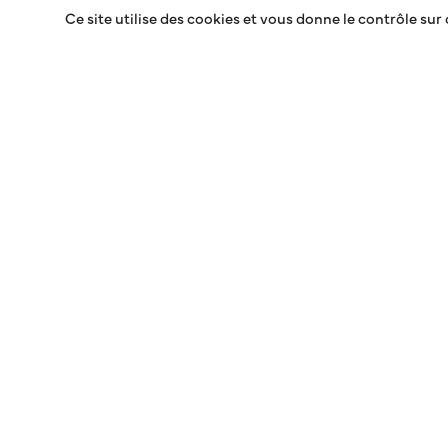
Ce site utilise des cookies et vous donne le contrôle sur
UN NOUVEAU LOGO
Un nouveau logo, une nouvelle étape : écrivons ensem
Voir la vidéo de présentation du logo
C’est avec une grande fierté que nous vous dévoilons au
s’adapter et de progresser, et c’est dans cet esprit qu
Ce logo représente bien plus qu’une simple image. Il in
avec :
– Le blason, nouveau signe distinctif du club
– Le Bleu et le Rouge, couleurs historiques du club