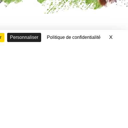
X
Masque
r
Personnaliser
Politique de confidentialité