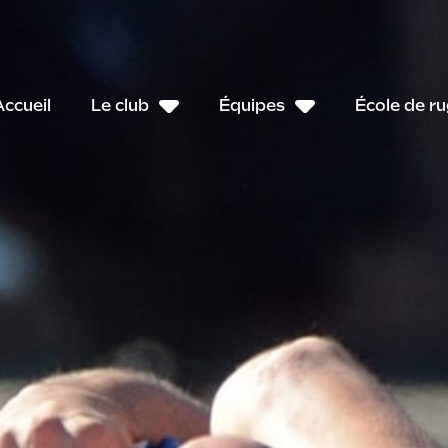
Accueil
Le club
Équipes
École de r