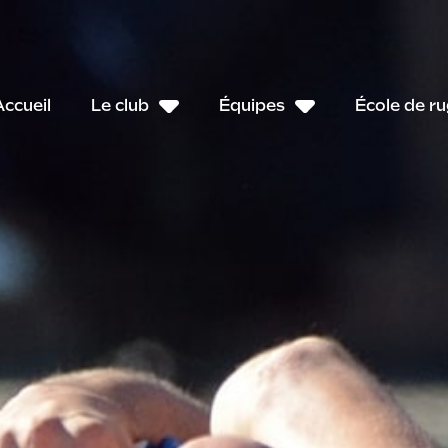
Accueil
Le club
Équipes
École de r