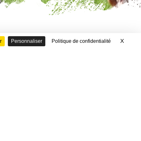
X
Masque
r
Personnaliser
Politique de confidentialité