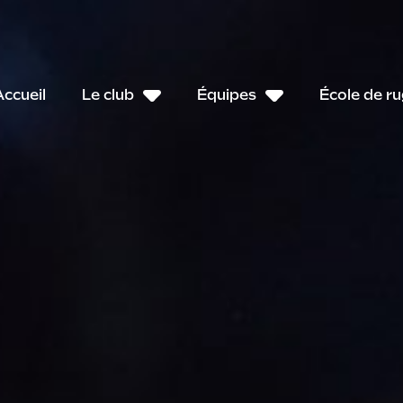
Accueil
Le club
Équipes
École de r