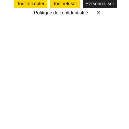
Tout accepter
Tout refuser
Personnaliser
X
Masquer le 
Politique de confidentialité
RENOUVELLEMENT DU
PARTENARIAT AVEC
MERIGNAC AUTO
Mérignac Auto
, partenaire de confiance de l’AS
Mérignac
Rugby depuis plus de 15 ans !
Depuis plus de 30 ans,
Mérignac Auto
s’impose
comme une référence locale dans la vente de
véhicules neufs et d’occasion. Dirigée par Jérôme