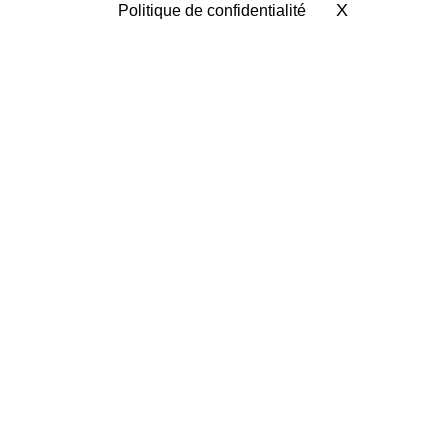
X
Masquer le 
Politique de confidentialité
SUD-OUEST
REMORQUES
RETOUR