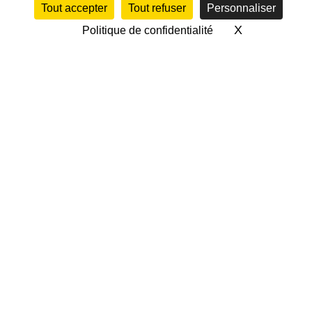
Tout accepter
Tout refuser
Personnaliser
X
Masquer le 
Politique de confidentialité
MÉRIGNAC VS AIRE-
SUR-ADOUR (SÉNIORS
1)