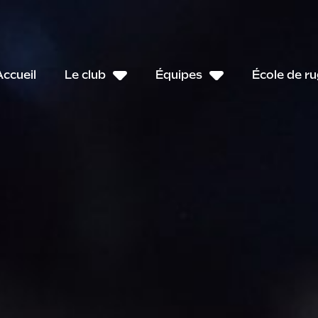
Accueil
Le club
Équipes
École de r