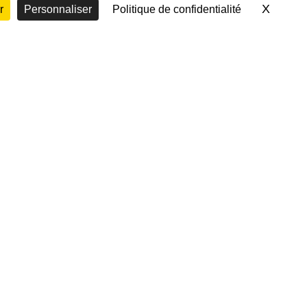
X
Masque
r
Personnaliser
Politique de confidentialité
BALANDRADE)