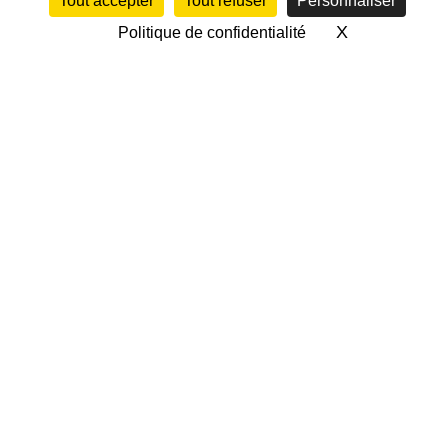
Tout accepter
Tout refuser
Personnaliser
X
Masquer le 
Politique de confidentialité
1/2 FINALE SUD-
OUEST VS ONDRES-
BOUCAU-TARNOS
(TEULIÈRE A)