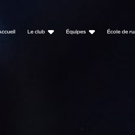
Accueil
Le club
Équipes
École de r