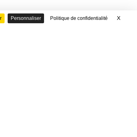
X
Masque
r
Personnaliser
Politique de confidentialité