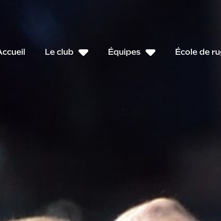
Accueil
Le club
Équipes
École de r