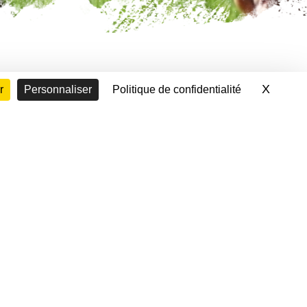
X
Masque
r
Personnaliser
Politique de confidentialité