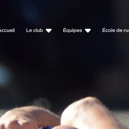
Accueil
Le club
Équipes
École de r