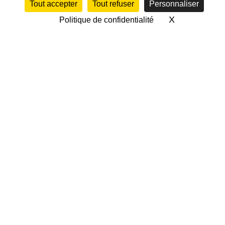
Tout accepter
Tout refuser
Personnaliser
X
Masquer le 
Politique de confidentialité
RÈGLEMENT « LA
BONNE BARRE »