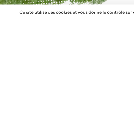
Ce site utilise des cookies et vous donne le contrôle sur
BLOG PHOTOS
DERNIÈRES CO
… DE NOS PETI
RUGBY(WO)ME
Depuis début du mo
consignes sanitair
jeunes joueurs de l
reprendre […]