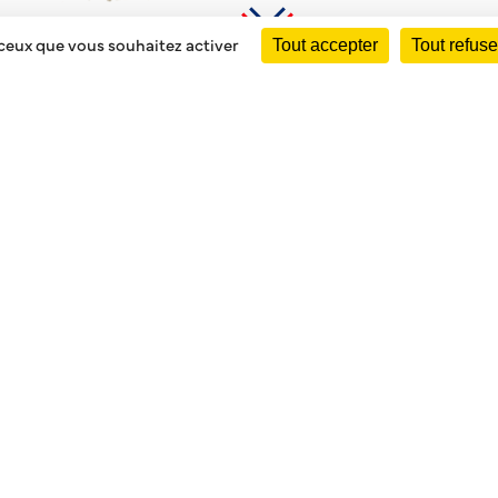
 ceux que vous souhaitez activer
Tout accepter
Tout refuse
URSES AVANT NOEL
T(E)S
N
is, l’évolution des
es ont permis à nos
’école de rugby de